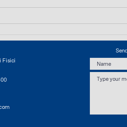
Nuovi eventi online!
Appro
colle
PRE
Send
 Fisici
0500
.com