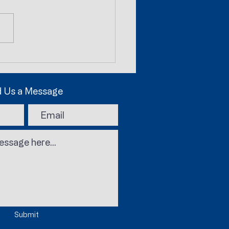
vato il contratto
ttivo Allenatori e
PARATORI
 Us a Message
Submit