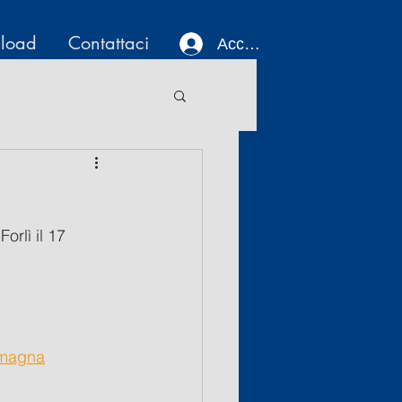
load
Contattaci
Accedi
rlì il 17 
omagna