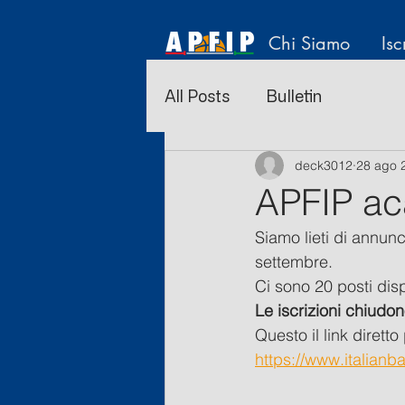
Chi Siamo
Isc
All Posts
Bulletin
deck3012
28 ago 
APFIP ac
Siamo lieti di annun
settembre. 
Ci sono 20 posti disp
Le iscrizioni chiudon
Questo il link diretto 
https://www.italian