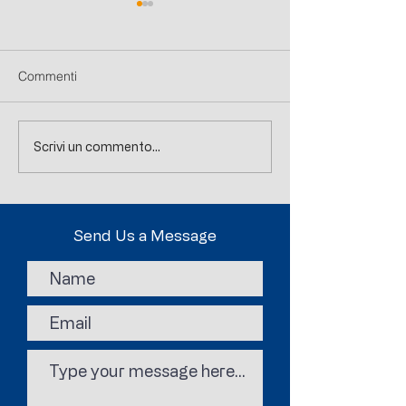
Commenti
Nuovi eventi online!
Approvato il cont
Scrivi un commento...
collettivo Allenat
PREPARATORI
Send Us a Message