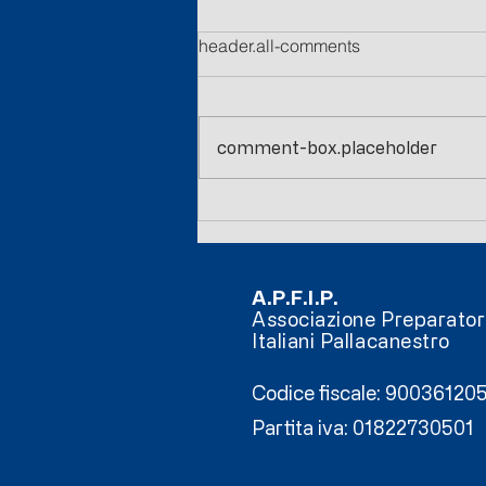
header.all-comments
comment-box.placeholder
INTERNATIONAL CLINIC
2026
A.P.F.I.P.
Associazione Preparatori
Italiani Pallacanestro
Codice fiscale: 9003612
Partita iva: 01822730501