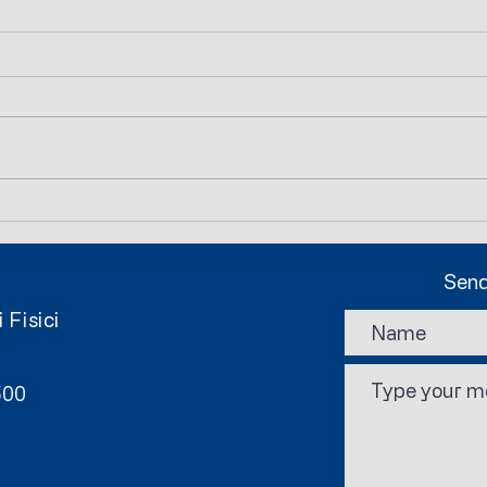
Nuovi eventi online!
Appro
colle
PRE
Send
 Fisici
0500