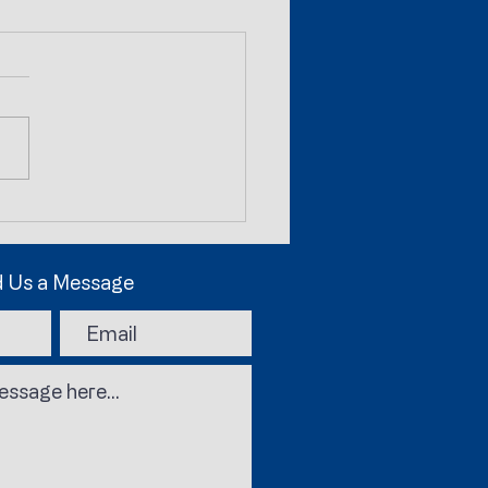
vato il contratto
ttivo Allenatori e
PARATORI
 Us a Message