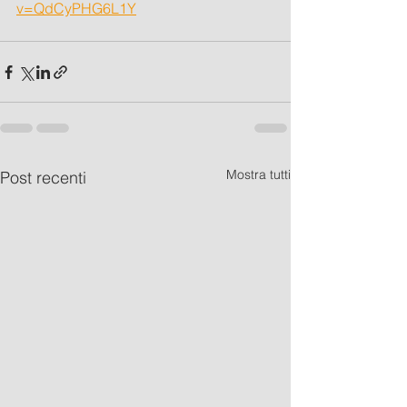
v=QdCyPHG6L1Y
Mostra tutti
Post recenti