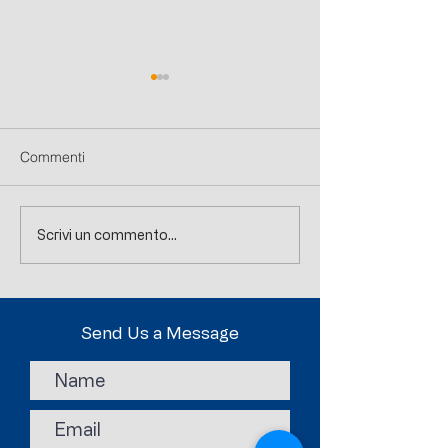
Commenti
Nuovi eventi online!
Approvato il cont
Scrivi un commento...
collettivo Allenat
PREPARATORI
Send Us a Message