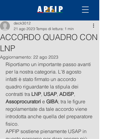
deck3012
21 ago 2023
Tempo di lettura: 1 min
ACCORDO QUADRO CON
LNP
Aggiornamento:
22 ago 2023
Riportiamo un importante passo avanti 
per la nostra categoria. L'8 agosto 
infatti è stato firmato un accordo 
quadro riguardante la stipula dei 
contratti tra 
LNP
, 
USAP
, 
ADISP
, 
Assoprocuratori
 e 
GIBA
; tra le figure 
regolamentate da tale accordo viene 
introdotta anche quella del preparatore 
fisico.
APFIP sostiene pienamente USAP in 
questo percorso per dare ancora più 