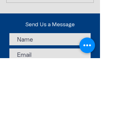
collettivo Allenat
PREPARATORI
Send Us a Message
Submit