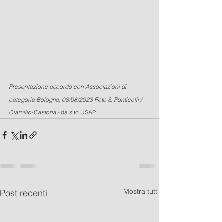
Presentazione accordo con Associazioni di 
categoria Bologna, 08/08/2023 Foto S. Ponticelli / 
Ciamillo-Castoria - 
da sito USAP
Mostra tutti
Post recenti